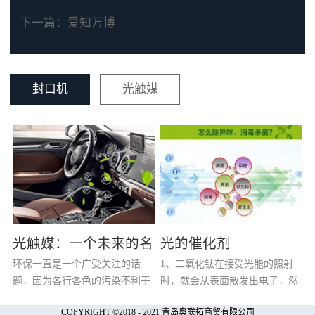
下一篇：
爱知万博
封口机
光触媒
光触媒：一个未来的名
光的催化剂
环保一直是一个广受关注的话
1、二氧化钛在接受光能的照射
字，一个净化的传奇
题，因为各行各色的污染不利于
时，就会从表面散发出电子，然
人体健康，所以各种对策也就应
后在空气中和氧气发生反应，当
COPYRIGHT ©2018 - 2021 青岛奥联拓商贸有限公司
运而生。驾驶着整天载你随行的
氧气被还原后，会产生超氧阴离